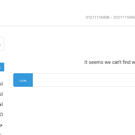
ال
عن
It seems we can’t find w
ت
اغ
اغ
اف
اك
خا