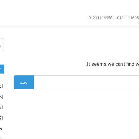
ال
عن
It seems we can’t find w
ت
اغ
اغ
اف
اك
خا