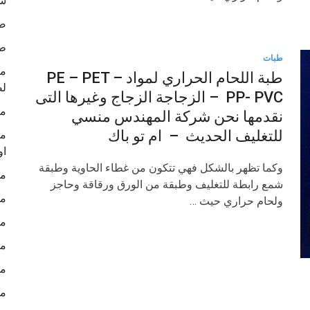
شر
صو
ط
طبات
طبة اللحام الحراري لمواد PE – PET –
لص
PP- PVC – الزجاجة الزجاج وغيرها التى
ما
نقدمها نحن شركة المهندس منسي
للتغليف الحديث – ام تو باك
ما
او
وكما تظهر بالشكل فهي تتكون من غطاء الحاوية وطبقة
ما
شمع رابطة للتغليف وطبقة من الورق ورقاقة وحاجز
ما
ولحام حراري حيث …
ما
ما
ما
ما