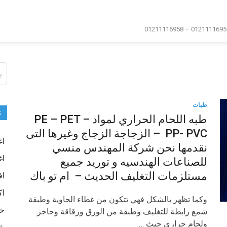
ال
عن
طبات
ت
طبه اللحام الحراري لمواد PE – PET –
PP- PVC – الزجاجة الزجاج وغيرها التى
اغ
نقدمها نحن شركة المهندس منسي
اغ
للصناعات الهندسيه و توريد جميع
مستلزمات التغليف الحديث – ام تو باك
اف
اك
وكما تظهر بالشكل فهي تتكون من غطاء الحاوية وطبقة
خا
شمع رابطة للتغليف وطبقة من الورق ورقاقة وحاجز
ولحام حراري حيث …