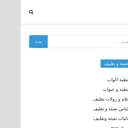
بحث
:
عبئة و تغليف
طية اكواب
طيه و عبوات
لام و رولات تغليف
ياس تعبئة و تغليف
مات تعبئة وتغليف