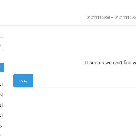
ال
عن
It seems we can’t find w
ت
اغ
اغ
اف
اك
خا