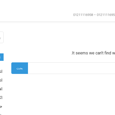
ال
عن
It seems we can’t find w
ت
اغ
اغ
اف
اك
خا