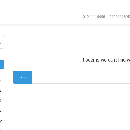
ال
عن
It seems we can’t find w
ت
اغ
اغ
اف
اك
خا