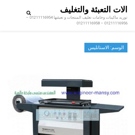
Ski
الات التعبئة والتغليف
t
conten
توريد ماكينات وخامات تغليف المنتجات و تعبئتها 01211116954 –
01211116956 – 01211116958
الوسم:
الاستانليس