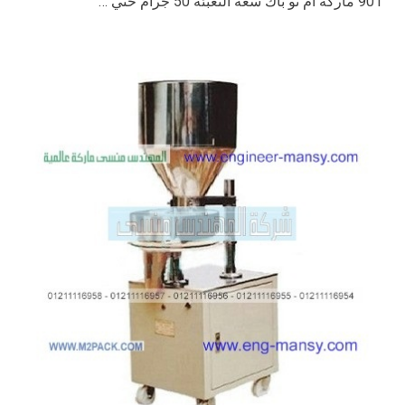
901 ماركة ام تو باك سعه التعبئه 50 جرام حتي …