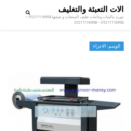
Ski
الات التعبئة والتغليف
t
conten
توريد ماكينات وخامات تغليف المنتجات و تعبئتها 01211116954 –
01211116956 – 01211116958
الوسم:
الاجزاء