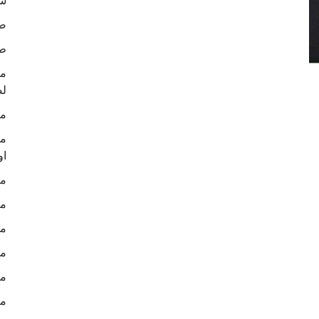
شر
صو
ط
لص
ما
ما
او
ما
ما
ما
ما
ما
ما