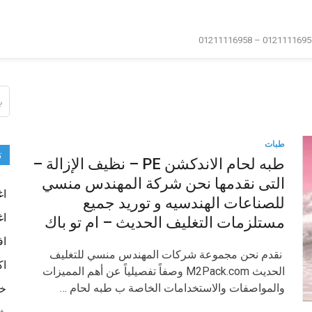
ال
عن
طبات
ت
طبه لحام الاندكشن PE – نظيف الإزالة –
التى نقدمها نحن شركة المهندس منسي
اغ
للصناعات الهندسيه و توريد جميع
اغ
مستلزمات التغليف الحديث – ام تو باك
اف
نقدم نحن مجموعة شركات المهندس منسي للتغليف
اك
الحديث M2Pack.com وصفاً تفصيلياً عن أهم المميزات
والمواصفات والاستخدامات الخاصة ب طبه لحام …
خا