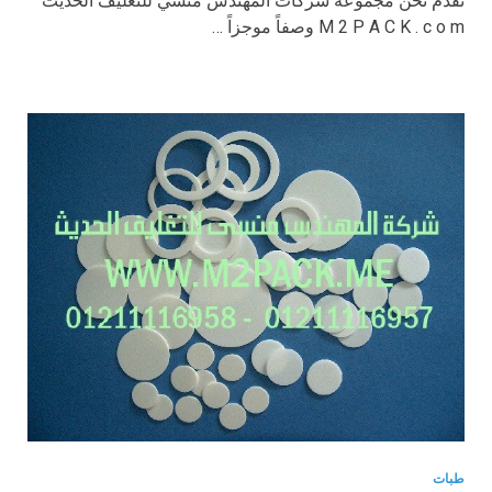
نقدم نحن مجموعة شركات المهندس منسي للتغليف الحديث
M 2 P A C K . c o m وصفاً موجزاً …
طبات