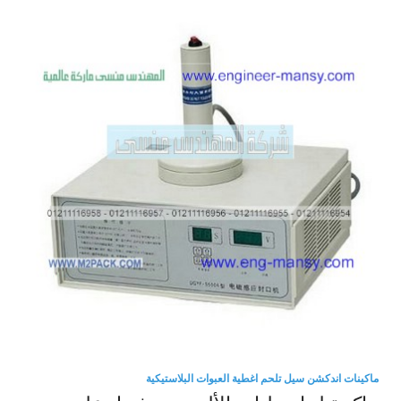
ماكينات اندكشن سيل تلحم اغطية العبوات البلاستيكية