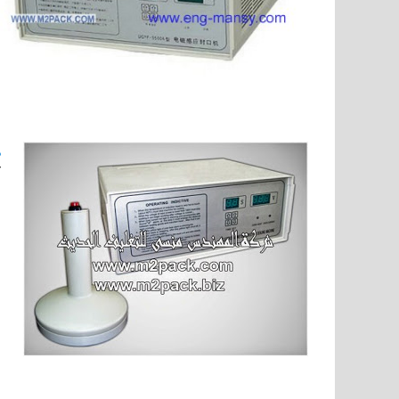
م
آ
ا
ا
​
ل