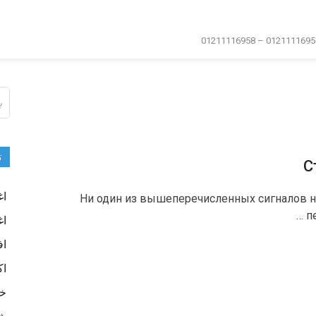
ال
عن
ت
اغ
Ни один из вышеперечисленных сигналов не
п
اغ
اف
اك
خا