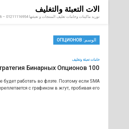
Skip
الات التعبئة والتغليف
to
content
توريد ماكينات وخامات تغليف المنتجات و تعبئتها 01211116954 – 01211116956 – 01211116958
الوسم:
ОПЦИОНОВ
خامات تعبئة وتغليف
100 Стратегия Бинарных Опционов
 будет работать во флэте. Поэтому если SMA
ереплетается с графиком в жгут, пробивая его …