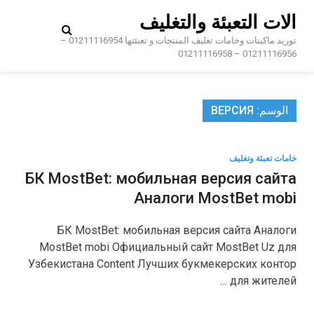
Ski
الات التعبئة والتغليف
t
conten
توريد ماكينات وخامات تغليف المنتجات و تعبئتها 01211116954 –
01211116956 – 01211116958
الوسم:
ВЕРСИЯ
خامات تعبئة وتغليف
БК MostBet: мобильная версия сайта
Аналоги MostBet mobi
БК MostBet: мобильная версия сайта Аналоги
MostBet mobi Официальный сайт MostBet Uz для
Узбекистана Content Лучших букмекерских контор
для жителей …