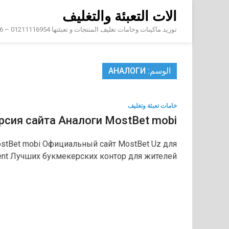
Skip
الات التعبئة والتغليف
to
content
توريد ماكينات وخامات تغليف المنتجات و تعبئتها 01211116954 – 01211116956 – 01211116958
الوسم:
АНАЛОГИ
خامات تعبئة وتغليف
рсия сайта Аналоги MostBet mobi
ostBet mobi Официальный сайт MostBet Uz для
ent Лучших букмекерских контор для жителей …