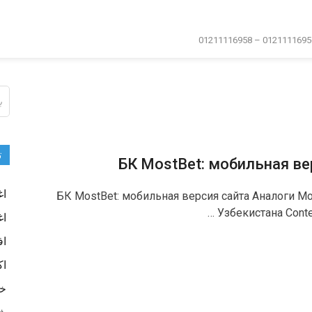
ال
عن
ت
БК MostBet: мобильная ве
اغ
БК MostBet: мобильная версия сайта Аналоги M
Узбекистана Cont
اغ
اف
اك
خا