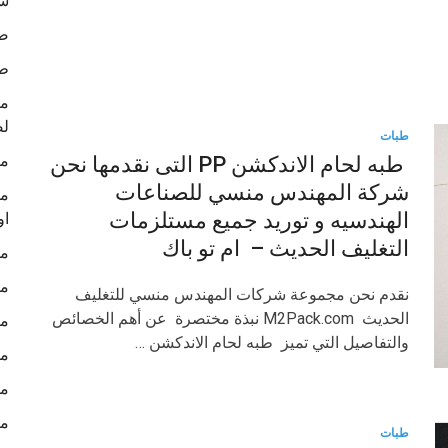
شر
صو
ط
لص
طبات
ما
طبه لحام الاندكشن PP التى نقدمها نحن
شركة المهندس منسي للصناعات
ما
الهندسيه و توريد جميع مستلزمات
او
التغليف الحديث – ام تو باك
ما
ما
نقدم نحن مجموعة شركات المهندس منسي للتغليف
الحديث M2Pack.com نبذة مختصرة عن أهم الخصائص
ما
والتفاصيل التي تميز طبه لحام الاندكشن …
ما
ما
ما
طبات