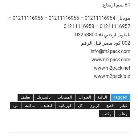
81 سم ارتفاع
موبايل: 01211116954 – 01211116955 – 01211116956 –
01211116957 – 01211116958
تليفون ارضي 0225880056
002 كود مصر قبل الرقم
info@m2pack.com
www.m2pack.com
www.m2pack.net
www.m2pack.biz
Tagged
التالية
العبوات
المنتجات
بالشرنك
تغليف
فيلم
قطع
كرتون
كل
كهربائية
لتغليف
ماكينه
من
وعلب
وكتب